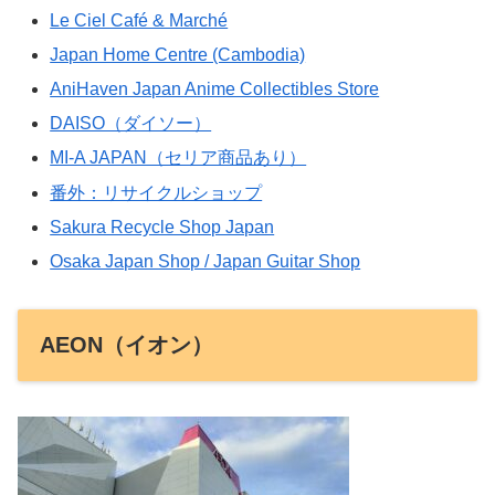
Le Ciel Café & Marché
Japan Home Centre (Cambodia)
AniHaven Japan Anime Collectibles Store
DAISO（ダイソー）
MI-A JAPAN（セリア商品あり）
番外：リサイクルショップ
Sakura Recycle Shop Japan
Osaka Japan Shop / Japan Guitar Shop
AEON（イオン）