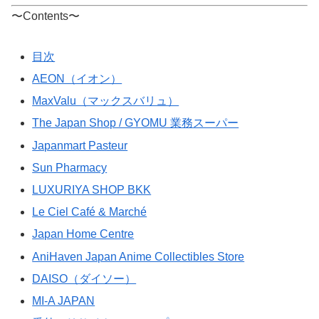
〜Contents〜
目次
AEON（イオン）
MaxValu（マックスバリュ）
The Japan Shop / GYOMU 業務スーパー
Japanmart Pasteur
Sun Pharmacy
LUXURIYA SHOP BKK
Le Ciel Café & Marché
Japan Home Centre
AniHaven Japan Anime Collectibles Store
DAISO（ダイソー）
MI-A JAPAN