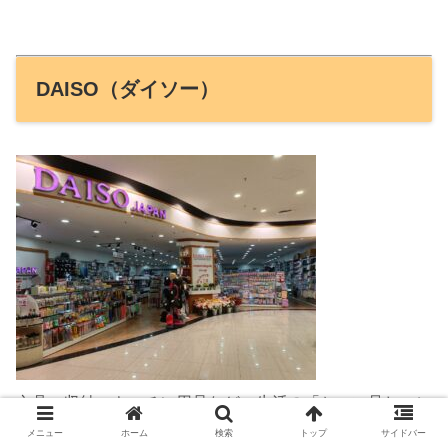
DAISO（ダイソー）
文具・収納・キッチン用品など、生活の「ちょい足し」に
強い定番店。全品1.9US$。
メニュー
ホーム
検索
トップ
サイドバー