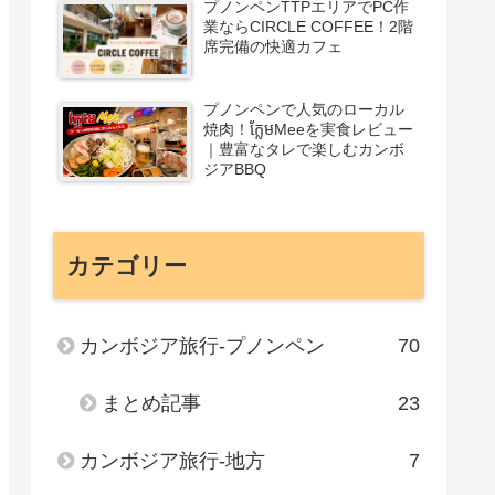
プノンペンTTPエリアでPC作
業ならCIRCLE COFFEE！2階
席完備の快適カフェ
プノンペンで人気のローカル
焼肉！ក្លែមMeeを実食レビュー
｜豊富なタレで楽しむカンボ
ジアBBQ
カテゴリー
カンボジア旅行-プノンペン
70
まとめ記事
23
カンボジア旅行-地方
7