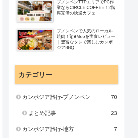
プノンペンTTPエリアでPC作
業ならCIRCLE COFFEE！2階
席完備の快適カフェ
プノンペンで人気のローカル
焼肉！ក្លែមMeeを実食レビュー
｜豊富なタレで楽しむカンボ
ジアBBQ
カテゴリー
カンボジア旅行-プノンペン
70
まとめ記事
23
カンボジア旅行-地方
7