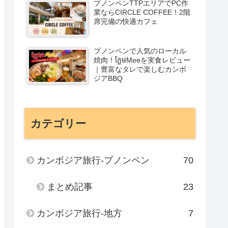
プノンペンTTPエリアでPC作
業ならCIRCLE COFFEE！2階
席完備の快適カフェ
プノンペンで人気のローカル
焼肉！ក្លែមMeeを実食レビュー
｜豊富なタレで楽しむカンボ
ジアBBQ
カテゴリー
カンボジア旅行-プノンペン
70
まとめ記事
23
カンボジア旅行-地方
7