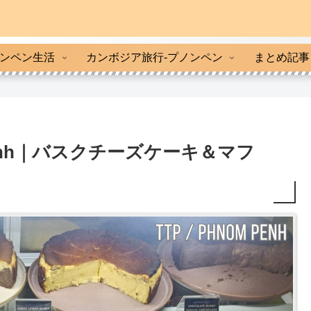
ンペン生活
カンボジア旅行-プノンペン
まとめ記事
om Penh｜バスクチーズケーキ＆マフ