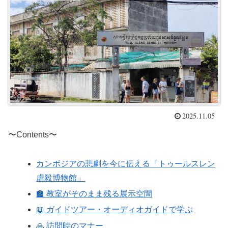
2025.11.05
〜Contents〜
カンボジアの悲劇を今に伝える「トゥールスレン
虐殺博物館」
🏫 教室がそのまま残る展示空間
📖 ガイドツアー・オーディオガイドで学ぶ
🙏 訪問時のマナー