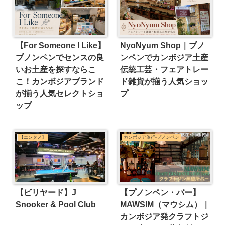
【For Someone I Like】
NyoNyum Shop｜プノ
プノンペンでセンスの良
ンペンでカンボジア土産
いお土産を探すならこ
伝統工芸・フェアトレー
こ！カンボジアブランド
ド雑貨が揃う人気ショッ
が揃う人気セレクトショ
プ
ップ
【エンタメ】
カンボジア旅行-プノンペン
【ビリヤード】J
【プノンペン・バー】
Snooker & Pool Club
MAWSIM（マウシム）｜
カンボジア発クラフトジ