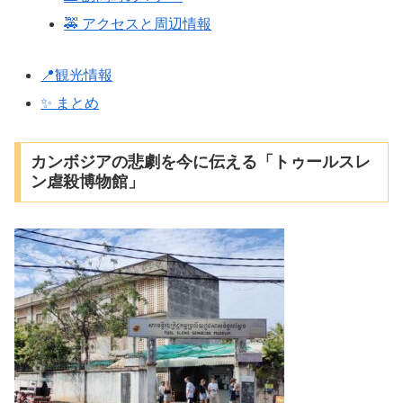
🚕 アクセスと周辺情報
📍観光情報
✨ まとめ
カンボジアの悲劇を今に伝える「トゥールスレ
ン虐殺博物館」