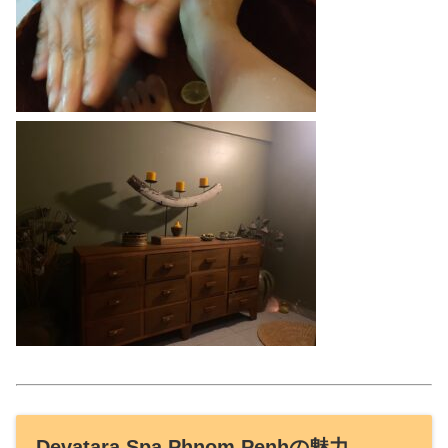
Devatara Spa Phnom Penhの魅力