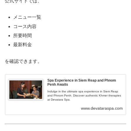
公式サイトでは、
メニュー一覧
コース内容
所要時間
最新料金
を確認できます。
Spa Experience in Siem Reap and Phnom
Penh Awaits
Indulge in the ultimate spa experience in Siem Reap
and Phnom Penh. Discover authentic Khmer therapies
at Devatara Spa.
www.devataraspa.com