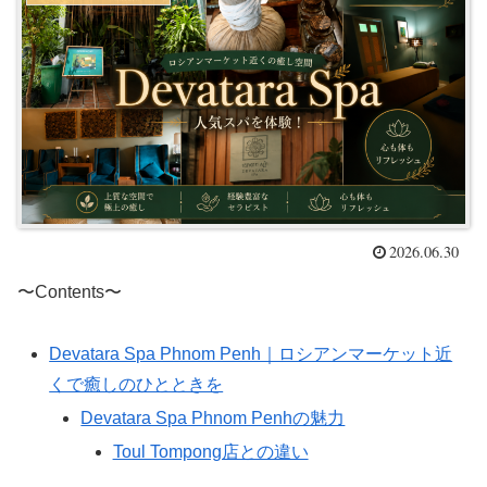
2026.06.30
〜Contents〜
Devatara Spa Phnom Penh｜ロシアンマーケット近
くで癒しのひとときを
Devatara Spa Phnom Penhの魅力
Toul Tompong店との違い