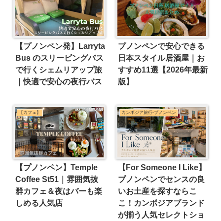
【プノンペン発】Larryta
プノンペンで安心できる
Bus のスリーピングバス
日本スタイル居酒屋｜お
で行くシェムリアップ旅
すすめ11選【2026年最新
｜快適で安心の夜行バス
版】
【カフェ】
カンボジア旅行-プノンペン
【プノンペン】Temple
【For Someone I Like】
Coffee St51｜雰囲気抜
プノンペンでセンスの良
群カフェ＆夜はバーも楽
いお土産を探すならこ
しめる人気店
こ！カンボジアブランド
が揃う人気セレクトショ