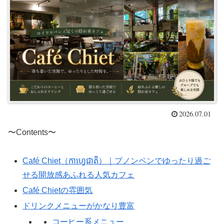
2026.07.01
〜Contents〜
Café Chiet（កាហ្វេជាតិ）｜プノンペンでゆったり過ご
せる開放感あふれる人気カフェ
Café Chietの雰囲気
ドリンクメニューがかなり豊富
コーヒー系メニュー