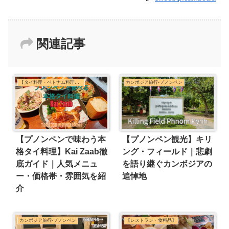
関連記事
【タイ料理・ベトナム料理・東南アジア料理】
カンボジア旅行-プノンペン
【プノンペンで味わう本
【プノンペン観光】キリ
格タイ料理】Kai Zaab徹
ング・フィールド｜悲劇
底ガイド｜人気メニュ
を語り継ぐカンボジアの
ー・価格帯・雰囲気を紹
追悼地
介
カンボジア旅行-プノンペン
【レストラン・食料品】