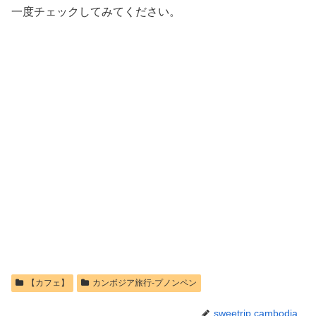
一度チェックしてみてください。
【カフェ】
カンボジア旅行-プノンペン
sweetrip.cambodia