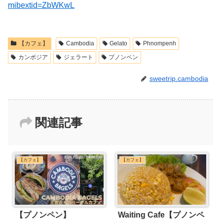
mibextid=ZbWKwL
【カフェ】
Cambodia
Gelato
Phnompenh
カンボジア
ジェラート
プノンペン
sweetrip.cambodia
関連記事
【カフェ】
【カフェ】
【プノンペン】
Waiting Cafe【プノンペ