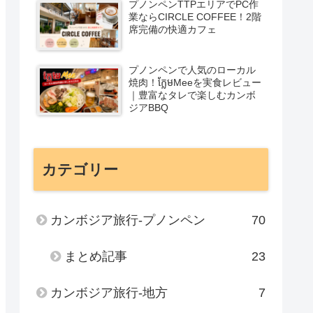
プノンペンTTPエリアでPC作
業ならCIRCLE COFFEE！2階
席完備の快適カフェ
プノンペンで人気のローカル
焼肉！ក្លែមMeeを実食レビュー
｜豊富なタレで楽しむカンボ
ジアBBQ
カテゴリー
カンボジア旅行-プノンペン
70
まとめ記事
23
カンボジア旅行-地方
7