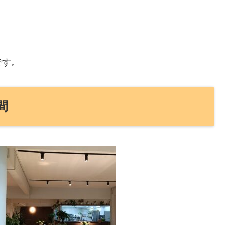
です。
間