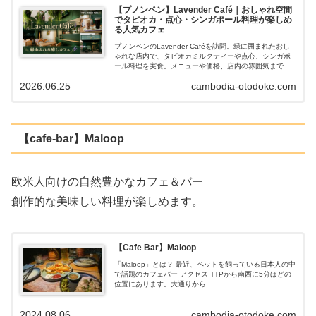
【プノンペン】Lavender Café｜おしゃれ空間
でタピオカ・点心・シンガポール料理が楽しめ
る人気カフェ
プノンペンのLavender Caféを訪問。緑に囲まれたおし
ゃれな店内で、タピオカミルクティーや点心、シンガポ
ール料理を実食。メニューや価格、店内の雰囲気まで写
真付きで詳しく紹介します。
2026.06.25
cambodia-otodoke.com
【cafe-bar】Maloop
欧米人向けの自然豊かなカフェ＆バー
創作的な美味しい料理が楽しめます。
【Cafe Bar】Maloop
「Maloop」とは？ 最近、ペットを飼っている日本人の中
で話題のカフェバー アクセス TTPから南西に5分ほどの
位置にあります。大通りから...
2024.08.06
cambodia-otodoke.com