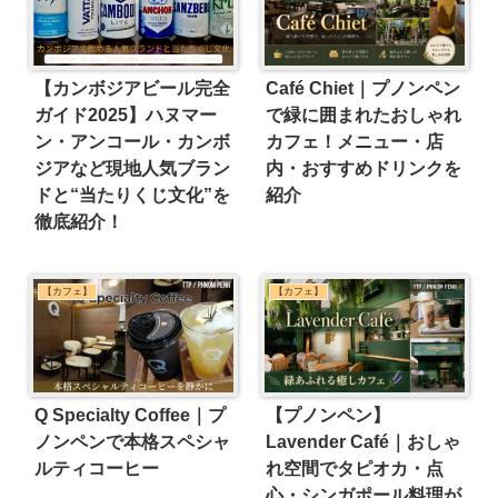
【カンボジアビール完全
Café Chiet｜プノンペン
ガイド2025】ハヌマー
で緑に囲まれたおしゃれ
ン・アンコール・カンボ
カフェ！メニュー・店
ジアなど現地人気ブラン
内・おすすめドリンクを
ドと“当たりくじ文化”を
紹介
徹底紹介！
【カフェ】
【カフェ】
Q Specialty Coffee｜プ
【プノンペン】
ノンペンで本格スペシャ
Lavender Café｜おしゃ
ルティコーヒー
れ空間でタピオカ・点
心・シンガポール料理が