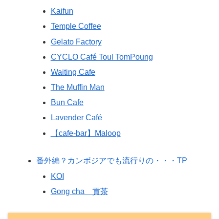
Kaifun
Temple Coffee
Gelato Factory
CYCLO Café Toul TomPoung
Waiting Cafe
The Muffin Man
Bun Cafe
Lavender Café
【cafe-bar】Maloop
番外編？カンボジアでも流行りの・・・TP
KOI
Gong cha 貢茶