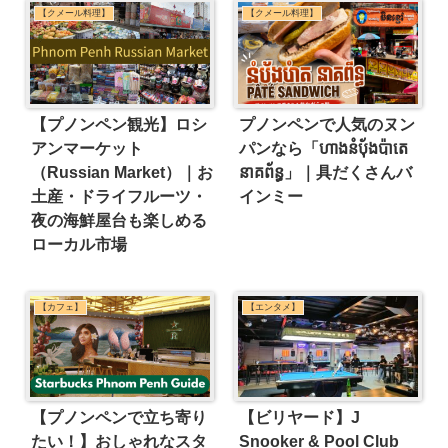
【クメール料理】
【クメール料理】
【プノンペン観光】ロシ
プノンペンで人気のヌン
アンマーケット
パンなら「ហាងនំប៉័ងប៉ាតេ
（Russian Market）｜お
នាគព័ន្ធ」｜具だくさんバ
土産・ドライフルーツ・
インミー
夜の海鮮屋台も楽しめる
ローカル市場
【カフェ】
【エンタメ】
【プノンペンで立ち寄り
【ビリヤード】J
たい！】おしゃれなスタ
Snooker & Pool Club