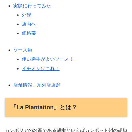
実際に行ってみた
外観
店内へ
価格帯
ソース類
使い勝手がよいソース！
イチオシはこれ！
店舗情報、系列店店舗
「La Plantation」とは？
カンボジアの名産である胡椒といえばカンポット州の胡椒