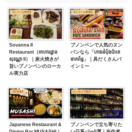
【クメール料理】
【クメール料理】
Sovanna II
プノンペンで人気のヌン
Restaurant（អាហារដ្ឋាន
パンなら「ហាងនំប៉័ងប៉ាតេ
សុវណ្ណា II）｜炭火焼きが
នាគព័ន្ធ」｜具だくさんバ
旨いプノンペンのローカ
インミー
ル実力店
【日本食】
カンボジア旅行-プノンペン
Japanese Restaurant &
プノンペンで立ち寄りた
Dining Bar MUSASHI｜
い日系バー5選｜在住者