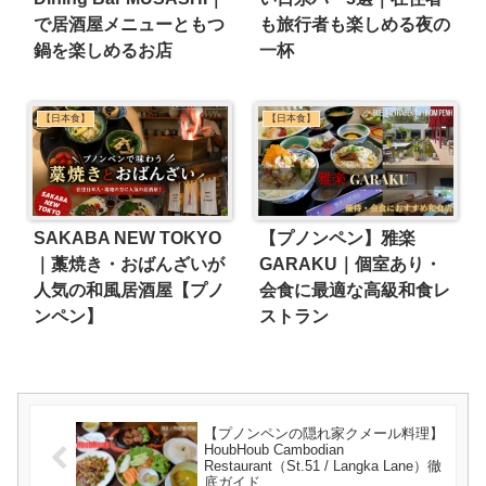
で居酒屋メニューともつ
も旅行者も楽しめる夜の
鍋を楽しめるお店
一杯
【日本食】
【日本食】
SAKABA NEW TOKYO
【プノンペン】雅楽
｜藁焼き・おばんざいが
GARAKU｜個室あり・
人気の和風居酒屋【プノ
会食に最適な高級和食レ
ンペン】
ストラン
【プノンペンの隠れ家クメール料理】
HoubHoub Cambodian
Restaurant（St.51 / Langka Lane）徹
底ガイド