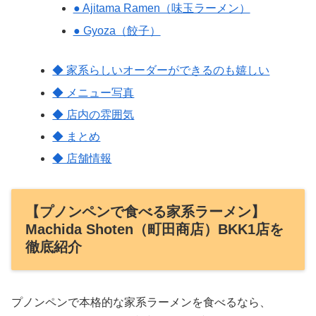
● Ajitama Ramen（味玉ラーメン）
● Gyoza（餃子）
◆ 家系らしいオーダーができるのも嬉しい
◆ メニュー写真
◆ 店内の雰囲気
◆ まとめ
◆ 店舗情報
【プノンペンで食べる家系ラーメン】
Machida Shoten（町田商店）BKK1店を
徹底紹介
プノンペンで本格的な家系ラーメンを食べるなら、