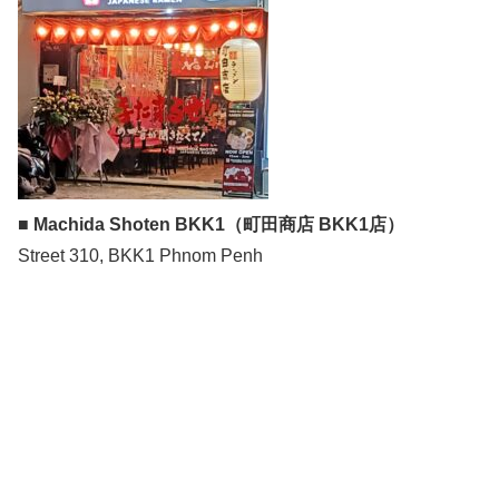
■ Machida Shoten BKK1（町田商店 BKK1店）
Street 310, BKK1 Phnom Penh